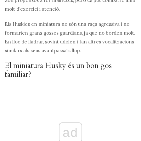
Són propensos a fer malifetes, però es pot combatre amb
molt d’exercici i atenció.
Els Huskies en miniatura no són una raça agressiva i no
formarien grans gossos guardians, ja que no borden molt.
En lloc de lladrar, sovint udolen i fan altres vocalitzacions
similars als seus avantpassats llop.
El miniatura Husky és un bon gos
familiar?
ad