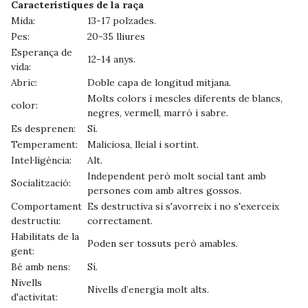
Característiques de la raça
Mida:
13-17 polzades.
Pes:
20-35 lliures
Esperança de
12-14 anys.
vida:
Abric:
Doble capa de longitud mitjana.
Molts colors i mescles diferents de blancs,
color:
negres, vermell, marró i sabre.
Es desprenen:
Sí.
Temperament:
Maliciosa, lleial i sortint.
Intel·ligència:
Alt.
Independent però molt social tant amb
Socialització:
persones com amb altres gossos.
Comportament
Es destructiva si s'avorreix i no s'exerceix
destructiu:
correctament.
Habilitats de la
Poden ser tossuts però amables.
gent:
Bé amb nens:
Sí.
Nivells
Nivells d’energia molt alts.
d'activitat: