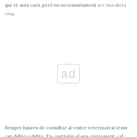
que té més carn, però no necessàriament
ser una dieta
crua.
ad
Sempre haureu de consultar al vostre veterinari si teniu
cap dubte o dubte. En controlar el seu creixement, cal