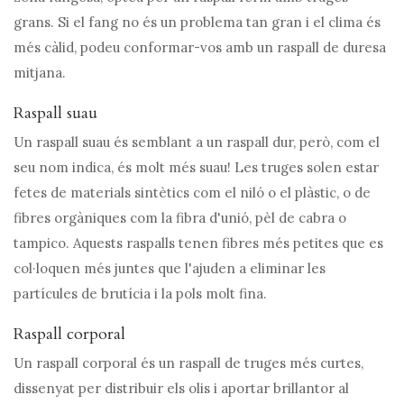
grans. Si el fang no és un problema tan gran i el clima és
més càlid, podeu conformar-vos amb un raspall de duresa
mitjana.
Raspall suau
Un raspall suau és semblant a un raspall dur, però, com el
seu nom indica, és molt més suau! Les truges solen estar
fetes de materials sintètics com el niló o el plàstic, o de
fibres orgàniques com la fibra d'unió, pèl de cabra o
tampico. Aquests raspalls tenen fibres més petites que es
col·loquen més juntes que l'ajuden a eliminar les
partícules de brutícia i la pols molt fina.
Raspall corporal
Un raspall corporal és un raspall de truges més curtes,
dissenyat per distribuir els olis i aportar brillantor al