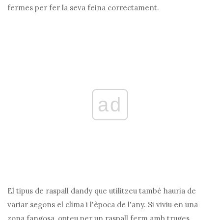
fermes per fer la seva feina correctament.
ad
El tipus de raspall dandy que utilitzeu també hauria de
variar segons el clima i l'època de l'any. Si viviu en una
zona fangosa, opteu per un raspall ferm amb truges