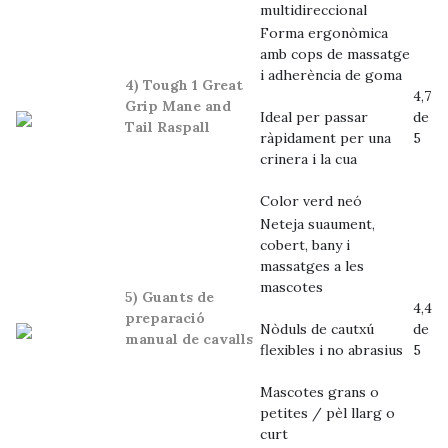
multidireccional
Forma ergonòmica
amb cops de massatge
i adherència de goma
4) Tough 1 Great
4,7
Grip Mane and
Ideal per passar
de
Tail Raspall
ràpidament per una
5
crinera i la cua
Color verd neó
Neteja suaument,
cobert, bany i
massatges a les
mascotes
5) Guants de
4,4
preparació
Nòduls de cautxú
de
manual de cavalls
flexibles i no abrasius
5
Mascotes grans o
petites / pèl llarg o
curt