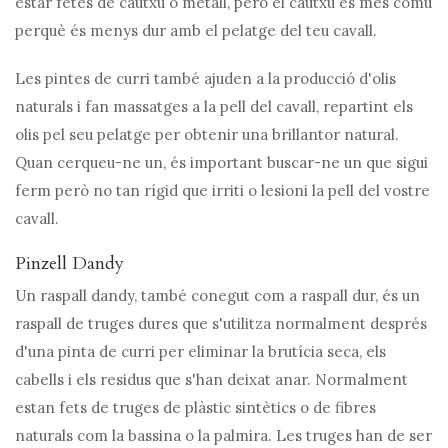
estar fetes de cautxú o metall, però el cautxú és més comú
perquè és menys dur amb el pelatge del teu cavall.
Les pintes de curri també ajuden a la producció d'olis
naturals i fan massatges a la pell del cavall, repartint els
olis pel seu pelatge per obtenir una brillantor natural.
Quan cerqueu-ne un, és important buscar-ne un que sigui
ferm però no tan rígid que irriti o lesioni la pell del vostre
cavall.
Pinzell Dandy
Un raspall dandy, també conegut com a raspall dur, és un
raspall de truges dures que s'utilitza normalment després
d'una pinta de curri per eliminar la brutícia seca, els
cabells i els residus que s'han deixat anar. Normalment
estan fets de truges de plàstic sintètics o de fibres
naturals com la bassina o la palmira. Les truges han de ser