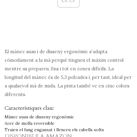
El mànec suau i de disseny ergonòmic s'adapta
còmodament a la mà perquè tingueu el màxim control
mentre us prepareu, fins i tot en zones difícils. La
longitud del mànec és de 5,3 polzades i, per tant, ideal per
a qualsevol mà de mida. La pinta també ve en cinc colors
diferents.
Característiques clau:
Mànec suau de disseny ergonòmic
Acer de molla reversible
Traieu el fang enganxat i llenceu els cabells solts
DISPONIBLE A AMAZON