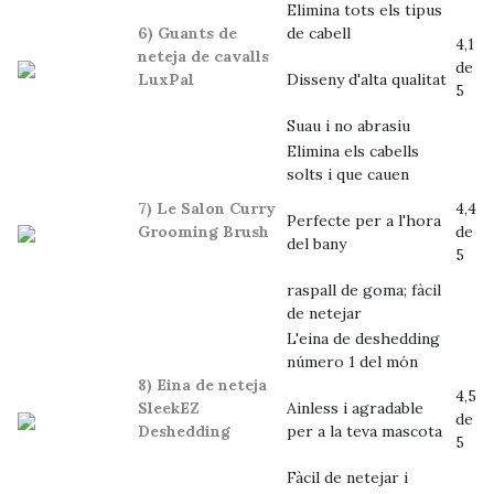
Elimina tots els tipus
6) Guants de
de cabell
4,1
neteja de cavalls
de
LuxPal
Disseny d'alta qualitat
5
Suau i no abrasiu
Elimina els cabells
solts i que cauen
7) Le Salon Curry
4,4
Perfecte per a l'hora
Grooming Brush
de
del bany
5
raspall de goma; fàcil
de netejar
L'eina de deshedding
número 1 del món
8) Eina de neteja
4,5
SleekEZ
Ainless i agradable
de
Deshedding
per a la teva mascota
5
Fàcil de netejar i