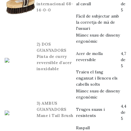
internacional 68-
al cavall
de
14-0-0
5
Fàcil de subjectar amb
la corretja de mà de
l'usuari
Mànec suau de disseny
ergonòmic
2) DOS
GUANYADORS
Acer de molla
4,7
Pinta de curry
reversible
de
reversible d'acer
5
inoxidable
Traieu el fang
enganxat i llenceu els
cabells solts
Mànec suau de disseny
ergonòmic
3) AMBUS
4,4
GUANYADORS
Truges suaus i
de
Mane i Tail Brush
resistents
5
Raspall