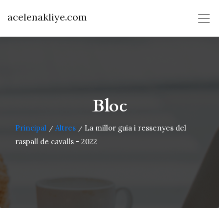
acelenakliye.com
Bloc
Principal
Altres
La millor guia i ressenyes del
/
/
raspall de cavalls - 2022