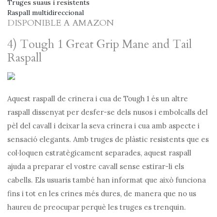
Truges suaus i resistents
Raspall multidireccional
DISPONIBLE A AMAZON
4) Tough 1 Great Grip Mane and Tail
Raspall
Aquest raspall de crinera i cua de Tough 1 és un altre
raspall dissenyat per desfer-se dels nusos i embolcalls del
pèl del cavall i deixar la seva crinera i cua amb aspecte i
sensació elegants. Amb truges de plàstic resistents que es
col·loquen estratègicament separades, aquest raspall
ajuda a preparar el vostre cavall sense estirar-li els
cabells. Els usuaris també han informat que això funciona
fins i tot en les crines més dures, de manera que no us
haureu de preocupar perquè les truges es trenquin.