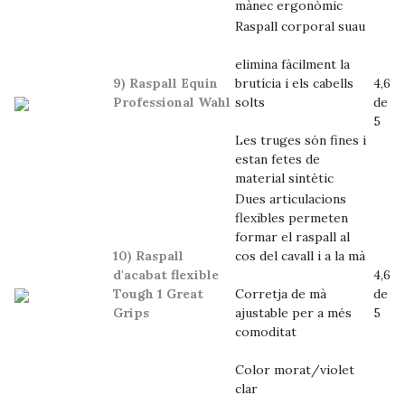
mànec ergonòmic
Raspall corporal suau
elimina fàcilment la
9) Raspall Equin
brutícia i els cabells
4,6
Professional Wahl
solts
de
5
Les truges són fines i
estan fetes de
material sintètic
Dues articulacions
flexibles permeten
formar el raspall al
10) Raspall
cos del cavall i a la mà
d'acabat flexible
4,6
Tough 1 Great
Corretja de mà
de
Grips
ajustable per a més
5
comoditat
Color morat/violet
clar