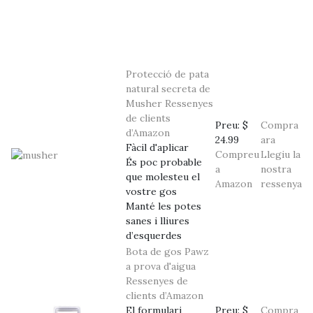
Protecció de pata
natural secreta de
Musher
Ressenyes
de clients
Preu:
$
Compra
d’Amazon
24.99
ara
Fàcil d'aplicar
Compreu
Llegiu la
És poc probable
a
nostra
que molesteu el
Amazon
ressenya
vostre gos
Manté les potes
sanes i lliures
d’esquerdes
Bota de gos Pawz
a prova d'aigua
Ressenyes de
clients d’Amazon
El formulari
Preu:
$
Compra