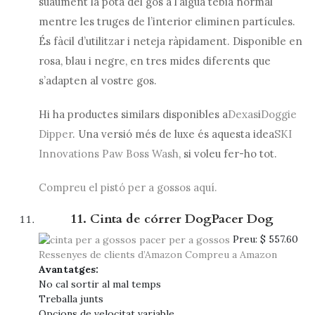
suaument la pota del gos a l’aigua tèbia normal
mentre les truges de l’interior eliminen partícules.
És fàcil d’utilitzar i neteja ràpidament. Disponible en
rosa, blau i negre, en tres mides diferents que
s’adapten al vostre gos.
Hi ha productes similars disponibles a
Dexas
i
Doggie
Dipper
. Una versió més de luxe és aquesta idea
SKI
Innovations Paw Boss Wash
, si voleu fer-ho tot.
Compreu el pistó per a gossos aquí.
11. Cinta de córrer DogPacer Dog
Preu:
$ 557.60
Ressenyes de clients d’Amazon
Compreu a Amazon
Avantatges:
No cal sortir al mal temps
Treballa junts
Opcions de velocitat variable