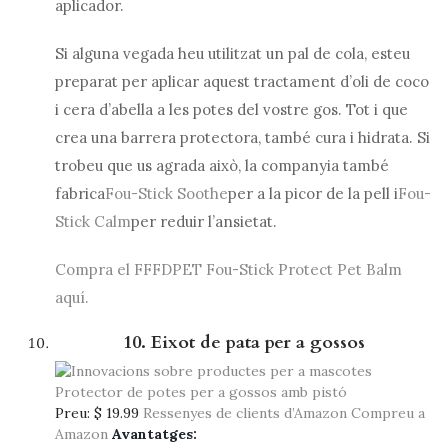
aplicador.
Si alguna vegada heu utilitzat un pal de cola, esteu
preparat per aplicar aquest tractament d’oli de coco
i cera d’abella a les potes del vostre gos. Tot i que
crea una barrera protectora, també cura i hidrata. Si
trobeu que us agrada això, la companyia també
fabrica
Fou-Stick Soothe
per a la picor de la pell i
Fou-
Stick Calm
per reduir l’ansietat.
Compra el FFFDPET Fou-Stick Protect Pet Balm
aquí.
10. Eixot de pata per a gossos
Preu:
$ 19.99
Ressenyes de clients d’Amazon
Compreu a
Amazon
Avantatges: