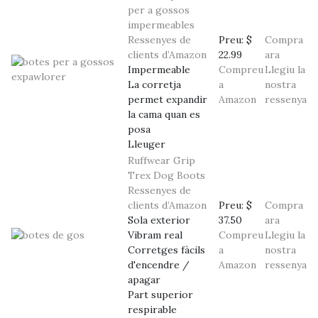
per a gossos
impermeables
Ressenyes de
Preu:
$
Compra
clients d’Amazon
22.99
ara
Impermeable
Compreu
Llegiu la
La corretja
a
nostra
permet expandir
Amazon
ressenya
la cama quan es
posa
Lleuger
Ruffwear Grip
Trex Dog Boots
Ressenyes de
clients d’Amazon
Preu:
$
Compra
Sola exterior
37.50
ara
Vibram real
Compreu
Llegiu la
Corretges fàcils
a
nostra
d'encendre /
Amazon
ressenya
apagar
Part superior
respirable