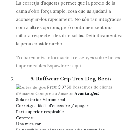
La corretja d’aquests permet que la porció de la
cama s’obri força ample, cosa que us ajudarà a
aconseguir-los ràpidament. No són tan integrades
com a altres opcions, però continuen sent una
millora respecte a les d’un sol ús. Definitivament val
la pena considerar-ho.
Trobareu més informació i ressenyes sobre botes
impermeables Expawlorer aquí.
5. Ruffwear Grip Trex Dog Boots
Preu:
$ 37.50
Ressenyes de clients
d’Amazon
Compreu a Amazon
Avantatges:
Sola exterior Vibram real
Corretges fàcils d'encendre / apagar
Part superior respirable
Contres:
Una mica car
És possible que el vostre gos odie portar-los