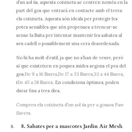
d’un sol ús, aquests coixinets se centren només en la
part del gos que entrarà en contacte amb el terra:
els coixinets. Aquests són ideals per protegir les
potes sensibles que són propenses a trencar-se
sense la lluita per intentar mantenir les sabates al
seu cadell o possiblement una cera desordenada.
No hi ha molt d’estil, ja que no s’han de veure, però
sí que existeixen en poques mides segons el pes del
gos:
De 9 a 16 lliures
,
De 17 a 33 lliures
,
33 a 44 lliures
,
i
De 45 a 58 lliures
. En condicions òptimes, poden
durar fins a tres dies.
Compreu els coixinets d'un sol ús per a gossos Paw
Savers.
8. Sabates per a mascotes Jardin Air Mesh