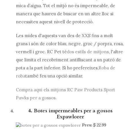
mica d’aigua. Tot el mitjó no és impermeable, de
manera que haureu de buscar en un altre lloc si
necessiteu aquest nivell de protecció.
Les mides d'aquests van des de XXS fins a molt
grans i són de color blau, negre, groc / porpra, rosa,
vermell i groc. RC Pet té
dos estils de mitjons
, l'altre
que limita el recobriment antilliscant a un patró de
pota a la part inferior. Si ho prefereixes,
Roba de
roba
també feu una opció similar.
Compra aquí els mitjons RC Paw Products Sport
Pawks per a gossos.
4. Botes impermeables per a gossos
Expawlorer
Preu:
$ 22.99