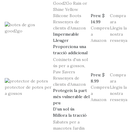
Good2Go Rain or
Shine Yellow
Silicone Boots
Preu:
$
Compra
Ressenyes de
14.99
ara
clients d’Amazon
Compreu
Llegiu la
Impermeable
a
nostra
Lleuger
Amazon
ressenya
Proporciona una
tracció addicional
Coixinets d'un sol
ús per a gossos,
Paw Savers
Preu:
$
Compra
Ressenyes de
8.99
ara
clients d’Amazon
Compreu
Llegiu la
Protegeix la part
a
nostra
més vulnerable del
Amazon
ressenya
peu
D’un sol ús
Millora la tracció
Sabates per a
mascotes Jardin