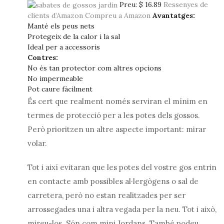
Preu:
$ 16.89
Ressenyes de
clients d’Amazon
Compreu a Amazon
Avantatges:
Manté els peus nets
Protegeix de la calor i la sal
Ideal per a accessoris
Contres:
No és tan protector com altres opcions
No impermeable
Pot caure fàcilment
És cert que realment només serviran el mínim en
termes de protecció per a les potes dels gossos.
Però prioritzen un altre aspecte important: mirar
volar.
Tot i així evitaran que les potes del vostre gos entrin
en contacte amb possibles al·lergògens o sal de
carretera, però no estan realitzades per ser
arrossegades una i altra vegada per la neu. Tot i això,
mireu-los. Són com mini Jordans. També podeu