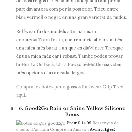
del vostre gos i trieu la mida adequada tant per la
part davantera com per la posterior. Trieu entre
blau, vermell o negre en una gran varietat de mides.
Ruffwear fa dos models alternatius: un
anomenat
Trex d’estiu
, que renuncia al Vibram i és
una mica més barat, i un que es diu
Winter Trex
que
és una mica més car i robust. També podeu provar-
ho
Hurtta Outback,
Ultra Paws
o bé
Muttluks
si voleu
més opcions d’arrencada de gos.
Compra les botes per a gossos Ruffwear Grip Trex
aquí.
6. Good2Go Rain or Shine Yellow Silicone
Boots
Preu:
$ 14.99
Ressenyes de
clients d’Amazon
Compreu a Amazon
Avantatges: