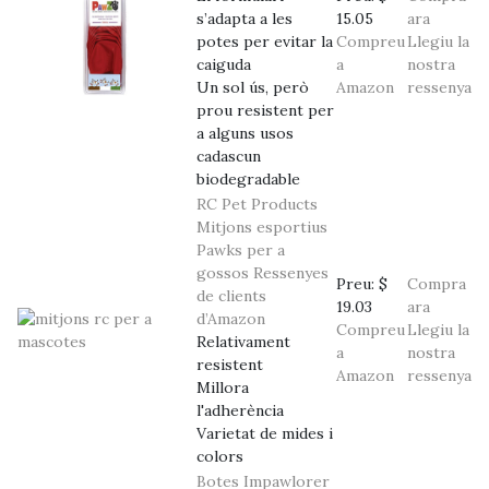
s’adapta a les
15.05
ara
potes per evitar la
Compreu
Llegiu la
caiguda
a
nostra
Un sol ús, però
Amazon
ressenya
prou resistent per
a alguns usos
cadascun
biodegradable
RC Pet Products
Mitjons esportius
Pawks per a
gossos
Ressenyes
Preu:
$
Compra
de clients
19.03
ara
d’Amazon
Compreu
Llegiu la
Relativament
a
nostra
resistent
Amazon
ressenya
Millora
l'adherència
Varietat de mides i
colors
Botes Impawlorer