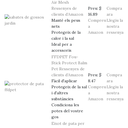
Air Mesh
Ressenyes de
Preu:
$
Compra
clients d’Amazon
16.89
ara
Manté els peus
Compreu
Llegiu la
nets
a
nostra
Protegeix de la
Amazon
ressenya
calor i la sal
Ideal per a
accessoris
FFDPET Fou-
Stick Protect Balm
Pet
Ressenyes de
clients d’Amazon
Preu:
$
Compra
Fàcil d'aplicar
8.47
ara
Protegeix de la sal
Compreu
Llegiu la
i d'altres
a
nostra
substàncies
Amazon
ressenya
Condiciona les
potes del vostre
gos
Eixot de pata per