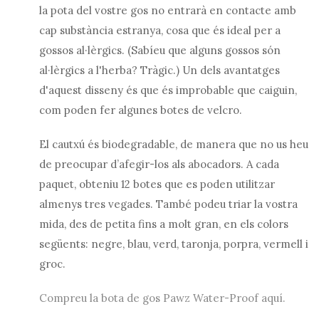
la pota del vostre gos no entrarà en contacte amb
cap substància estranya, cosa que és ideal per a
gossos al·lèrgics. (Sabíeu que alguns gossos són
al·lèrgics a l'herba? Tràgic.) Un dels avantatges
d'aquest disseny és que és improbable que caiguin,
com poden fer algunes botes de velcro.
El cautxú és biodegradable, de manera que no us heu
de preocupar d’afegir-los als abocadors. A cada
paquet, obteniu 12 botes que es poden utilitzar
almenys tres vegades. També podeu triar la vostra
mida, des de petita fins a molt gran, en els colors
següents: negre, blau, verd, taronja, porpra, vermell i
groc.
Compreu la bota de gos Pawz Water-Proof aquí.