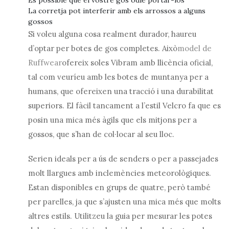
La corretja pot interferir amb els arrossos a alguns
gossos
Si voleu alguna cosa realment durador, haureu
d’optar per botes de gos completes. Això
model de
Ruffwear
ofereix soles Vibram amb llicència oficial,
tal com veuríeu amb les botes de muntanya per a
humans, que ofereixen una tracció i una durabilitat
superiors. El fàcil tancament a l’estil Velcro fa que es
posin una mica més àgils que els mitjons per a
gossos, que s’han de col·locar al seu lloc.
Serien ideals per a ús de senders o per a passejades
molt llargues amb inclemències meteorològiques.
Estan disponibles en grups de quatre, però també
per parelles, ja que s’ajusten una mica més que molts
altres estils. Utilitzeu la guia per mesurar les potes