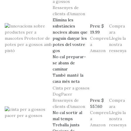
a gossos
Ressenyes de
clients d’Amazon
Elimina les
substàncies
Preu:
$
Compra
nocives abans que
19.99
ara
puguin danyar les
Compreu
Llegiu la
potes del vostre
a
nostra
gos
Amazon
ressenya
No cal preparar-
se abans de
caminar
També manté la
casa més neta
Cinta per a gossos
DogPacer
Ressenyes de
Preu:
$
Compra
clients d’Amazon
557.60
ara
No cal sortir al
Compreu
Llegiu la
mal temps
a
nostra
Treballa junts
Amazon
ressenya