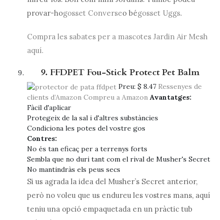
provar-ho
gosset Converse
o bé
gosset Uggs
.
Compra les sabates per a mascotes Jardin Air Mesh
aquí.
9. FFDPET Fou-Stick Protect Pet Balm
Preu:
$ 8.47
Ressenyes de
clients d’Amazon
Compreu a Amazon
Avantatges:
Fàcil d'aplicar
Protegeix de la sal i d'altres substàncies
Condiciona les potes del vostre gos
Contres:
No és tan eficaç per a terrenys forts
Sembla que no duri tant com el rival de Musher's Secret
No mantindràs els peus secs
Si us agrada la idea del Musher’s Secret anterior,
però no voleu que us endureu les vostres mans, aquí
teniu una opció empaquetada en un pràctic tub