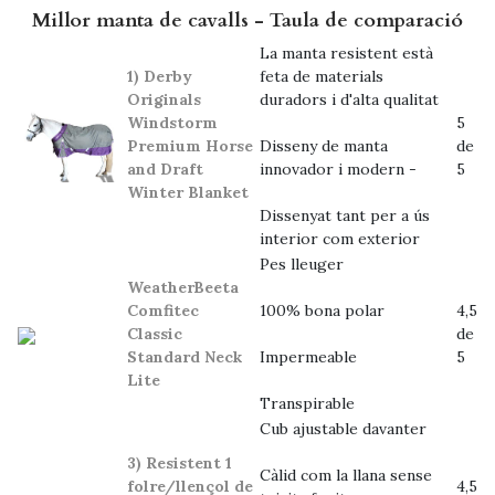
Millor manta de cavalls - Taula de comparació
La manta resistent està
1) Derby
feta de materials
Originals
duradors i d'alta qualitat
Windstorm
5
Premium Horse
Disseny de manta
de
and Draft
innovador i modern -
5
Winter Blanket
Dissenyat tant per a ús
interior com exterior
Pes lleuger
WeatherBeeta
Comfitec
100% bona polar
4,5
Classic
de
Standard Neck
Impermeable
5
Lite
Transpirable
Cub ajustable davanter
3) Resistent 1
Càlid com la llana sense
folre/llençol de
4,5