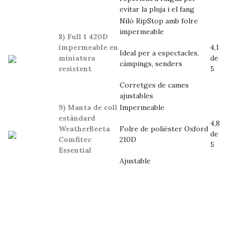
evitar la pluja i el fang
Niló RipStop amb folre
impermeable
8) Full 1 420D
impermeable en
4,1
Ideal per a espectacles,
miniatura
de
càmpings, senders
resistent
5
Corretges de cames
ajustables
9) Manta de coll
Impermeable
estàndard
4,8
WeatherBeeta
Folre de polièster Oxford
de
Comfitec
210D
5
Essential
Ajustable