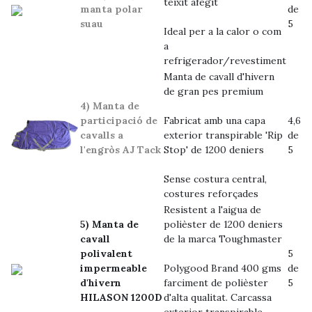
teixit afegit
manta polar
de
suau
5
Ideal per a la calor o com
a
refrigerador/revestiment
Manta de cavall d'hivern
de gran pes premium
4) Manta de
participació de
Fabricat amb una capa
4,6
cavalls a
exterior transpirable 'Rip
de
l'engròs AJ Tack
Stop' de 1200 deniers
5
Sense costura central,
costures reforçades
Resistent a l'aigua de
5) Manta de
polièster de 1200 deniers
cavall
de la marca Toughmaster
polivalent
5
impermeable
Polygood Brand 400 gms
de
d'hivern
farciment de polièster
5
HILASON 1200D
d'alta qualitat. Carcassa