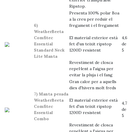
exterior transpirable
Ripstop.
Presenta 100% polar Boa
a la creu per reduir el
6)
fregament i el fregament
WeatherBeeta
Comfitec
El material exterior està
4,6
Essential
fet d'un teixit ripstop
de
Standard Neck
1200D resistent
5
Lite Manta
Revestiment de closca
repel·lent a l'aigua per
evitar la pluja i el fang
Gran calor per a aquells
dies d'hivern molt freds
7) Manta pesada
WeatherBeeta
El material exterior està
4,7
Comfitec
fet d'un teixit ripstop
de
Essential
1200D resistent
5
Combo
Revestiment de closca
repel·lent a l'aigua per