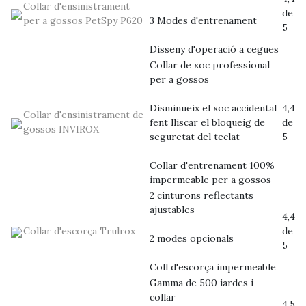
Collar d'ensinistrament
de
per a gossos PetSpy P620
3 Modes d'entrenament
5
Disseny d'operació a cegues
Collar de xoc professional
per a gossos
Disminueix el xoc accidental
4,4
Collar d'ensinistrament de
fent lliscar el bloqueig de
de
gossos INVIROX
seguretat del teclat
5
Collar d'entrenament 100%
impermeable per a gossos
2 cinturons reflectants
ajustables
4,4
Collar d'escorça Trulrox
de
2 modes opcionals
5
Coll d'escorça impermeable
Gamma de 500 iardes i
collar
4,5