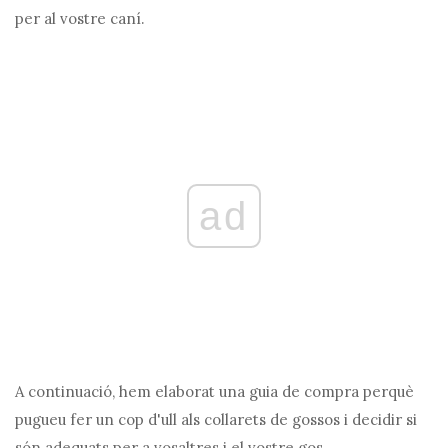
per al vostre caní.
ad
A continuació, hem elaborat una guia de compra perquè
pugueu fer un cop d'ull als collarets de gossos i decidir si
són adequats per a vosaltres i el vostre gos.