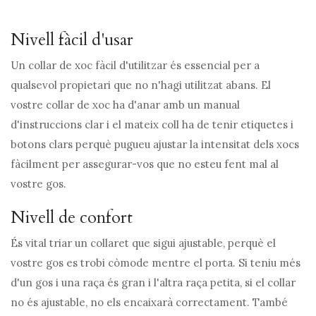
Nivell fàcil d'usar
Un collar de xoc fàcil d'utilitzar és essencial per a
qualsevol propietari que no n'hagi utilitzat abans. El
vostre collar de xoc ha d'anar amb un manual
d'instruccions clar i el mateix coll ha de tenir etiquetes i
botons clars perquè pugueu ajustar la intensitat dels xocs
fàcilment per assegurar-vos que no esteu fent mal al
vostre gos.
Nivell de confort
És vital triar un collaret que sigui ajustable, perquè el
vostre gos es trobi còmode mentre el porta. Si teniu més
d'un gos i una raça és gran i l'altra raça petita, si el collar
no és ajustable, no els encaixarà correctament. També