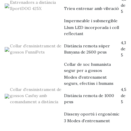
Entrenadors a distància
de
SportDOG 425X
Trieu entrenar amb vibració
5
Impermeable i submergible
Llum LED incorporada i coll
reflectant
4,3
Collar d'ensinistrament de
Distància remota súper
de
gossos FunniPets
llunyana de 2600 peus
5
Collar de xoc humanista
segur per a gossos
Modes d'entrenament
segurs, efectius i humans
Collar d'ensinistrament de
4,5
gossos Casfuy amb
Distància remota de 1000
de
comandament a distància
peus
5
Disseny oportú i ergonòmic
3 Modes d'entrenament