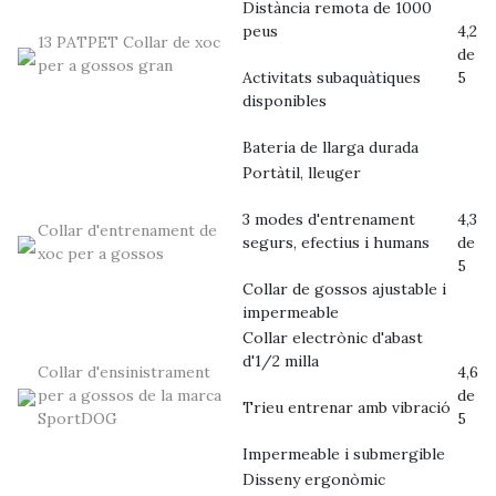
Distància remota de 1000
peus
4,2
13 PATPET Collar de xoc
de
per a gossos gran
Activitats subaquàtiques
5
disponibles
Bateria de llarga durada
Portàtil, lleuger
3 modes d'entrenament
4,3
Collar d'entrenament de
segurs, efectius i humans
de
xoc per a gossos
5
Collar de gossos ajustable i
impermeable
Collar electrònic d'abast
d'1/2 milla
Collar d'ensinistrament
4,6
per a gossos de la marca
de
Trieu entrenar amb vibració
SportDOG
5
Impermeable i submergible
Disseny ergonòmic