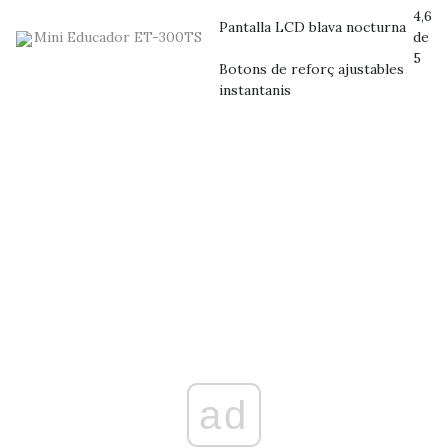
4,6
Pantalla LCD blava nocturna
Mini Educador ET-300TS
de
5
Botons de reforç ajustables
instantanis
ad