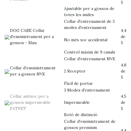
5
Ajustable per a gossos de
totes les mides
Collar d'entrenament de 3
modes d'entrenament
DOG CARE Collar
4,4
d'ensinistrament per a
de
No més xoc accidental
gossos - Blau
5
Control màxim de 9 canals
Collar d'entrenament NVK
4,8
Collar d'ensinistrament
2 Receptor
de
per a gossos NVK
5
Fàcil de portar
3 Modes d'entrenament
Collar antixoc per a
4,5
gossos impermeable
Impermeable
de
PATPET
5
Botó de distinció
Collar d'ensinistrament de
gossos premium
4,4