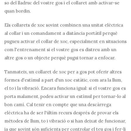
so del lladruc del vostre gos i el collaret amb activar-se
quan bordin.
Els collarets de xoc sovint combinen una unitat elèctrica
al collar i un comandament a distància portàtil perquè
pugueu activar el collar de xoc, especialment en situacions
com l'entrenament si el vostre gos es distreu amb un
altre gos o un objecte perquè pugui tornar a enfocar.
Tanmateix, un collaret de xoc per a gos pot oferir altres
formes d'estímul a part d'un xoc estàtic, com ara la llum,
el to i la vibració. Encara funciona igual: si el vostre gos es
porta malament, podeu activar un estímul per tornar-lo al
bon camí. Cal tenir en compte que una descàrrega
elèctrica ha de ser l'últim recurs després de provar els
mètodes de llum, to i vibració o si han deixat de funcionar,
ja que sovint són suficients per controlar el teu gos i fer-li