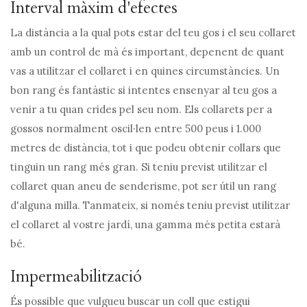
Interval màxim d'efectes
La distància a la qual pots estar del teu gos i el seu collaret
amb un control de mà és important, depenent de quant
vas a utilitzar el collaret i en quines circumstàncies. Un
bon rang és fantàstic si intentes ensenyar al teu gos a
venir a tu quan crides pel seu nom. Els collarets per a
gossos normalment oscil·len entre 500 peus i 1.000
metres de distància, tot i que podeu obtenir collars que
tinguin un rang més gran. Si teniu previst utilitzar el
collaret quan aneu de senderisme, pot ser útil un rang
d'alguna milla. Tanmateix, si només teniu previst utilitzar
el collaret al vostre jardí, una gamma més petita estarà
bé.
Impermeabilització
És possible que vulgueu buscar un coll que estigui