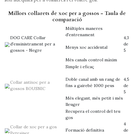
Millors collarets de xoc per a gossos - Taula de
comparació
Múltiples maneres
d'entrenament
DOG CARE Collar
4,3
d'ensinistrament per a
de
Menys xoc accidental
gossos - Negre
5
Més canals control màxim
Simple i eficaç
Doble canal amb un rang de
4,5
Collar antixoc per a
fins a gairebé 1000 peus
de
gossos BOUSNIC
5
Més elegant, més petit i més
lleuger
Recupera el control del teu
gos
4
Collar de xoc per a gos
Formació definitiva
de
Petrainer