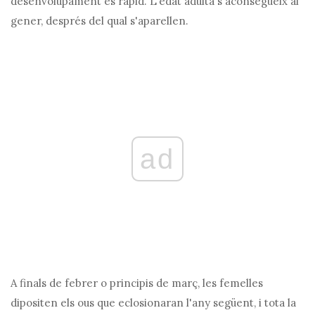
desenvolupament és ràpid. L'edat adulta s'aconsegueix al
gener, després del qual s'aparellen.
ad
A finals de febrer o principis de març, les femelles
dipositen els ous que eclosionaran l'any següent, i tota la