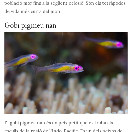
població mor fins a la següent eclosió. Són els tetràpodes
de vida més curta del món
Gobi pigmeu nan
El gobi pigmeu nan és un peix petit que es troba als
esculls de la regió de l'Indo-Pacífic. És un dels peixos de