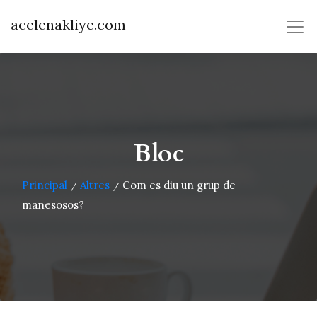
acelenakliye.com
Bloc
Principal
Altres
Com es diu un grup de
/
/
manesosos?