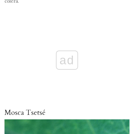
còlera.
ad
Mosca Tsetsé