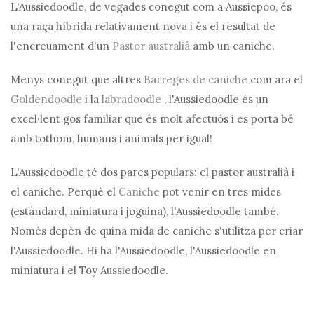
L'Aussiedoodle, de vegades conegut com a Aussiepoo, és
una raça híbrida relativament nova i és el resultat de
l'encreuament d'un
Pastor australià
amb un caniche.
Menys conegut que altres
Barreges de caniche
com ara el
Goldendoodle
i la
labradoodle
, l'Aussiedoodle és un
excel·lent gos familiar que és molt afectuós i es porta bé
amb tothom, humans i animals per igual!
L'Aussiedoodle té dos pares populars: el pastor australià i
el caniche. Perquè el
Caniche
pot venir en tres mides
(estàndard, miniatura i joguina), l'Aussiedoodle també.
Només depèn de quina mida de caniche s'utilitza per criar
l'Aussiedoodle. Hi ha l'Aussiedoodle, l'Aussiedoodle en
miniatura i el Toy Aussiedoodle.