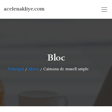
acelenakliye.com
Bloc
Principal
Altres
Caimans de musell ample
/
/