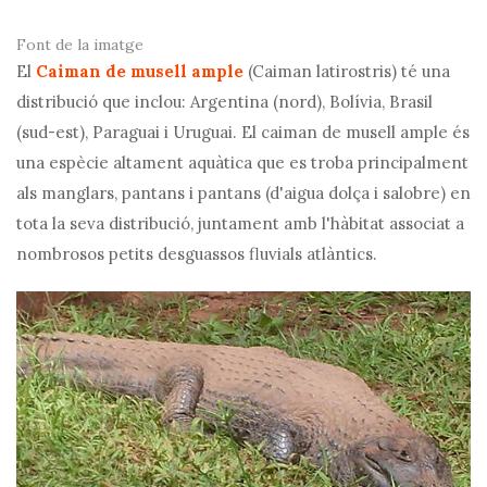
Font de la imatge
El
Caiman de musell ample
(Caiman latirostris) té una
distribució que inclou: Argentina (nord), Bolívia, Brasil
(sud-est), Paraguai i Uruguai. El caiman de musell ample és
una espècie altament aquàtica que es troba principalment
als manglars, pantans i pantans (d'aigua dolça i salobre) en
tota la seva distribució, juntament amb l'hàbitat associat a
nombrosos petits desguassos fluvials atlàntics.