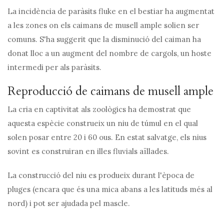
La incidència de paràsits fluke en el bestiar ha augmentat
a les zones on els caimans de musell ample solien ser
comuns. S'ha suggerit que la disminució del caiman ha
donat lloc a un augment del nombre de cargols, un hoste
intermedi per als paràsits.
Reproducció de caimans de musell ample
La cria en captivitat als zoològics ha demostrat que
aquesta espècie construeix un niu de túmul en el qual
solen posar entre 20 i 60 ous. En estat salvatge, els nius
sovint es construiran en illes fluvials aïllades.
La construcció del niu es produeix durant l'època de
pluges (encara que és una mica abans a les latituds més al
nord) i pot ser ajudada pel mascle.