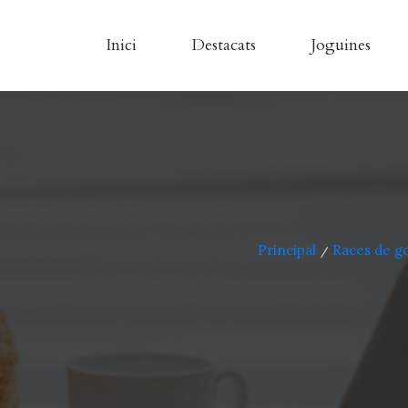
Inici
Destacats
Joguines
Principal
Races de g
/