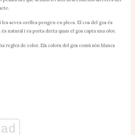
acte.
i les seves orelles pengen en plecs. El cos del gos és
 és natural i es porta dreta quan el gos capta una olor.
 hi ha regles de color. Els colors del gos comú són blancs
ad