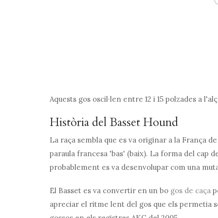
Aquests gos oscil·len entre 12 i 15 polzades a l'alç
Història del Basset Hound
La raça sembla que es va originar a la França de 
paraula francesa 'bas' (baix). La forma del cap de
probablement es va desenvolupar com una mutac
El Basset es va convertir en un bo
gos de caça
pe
apreciar el ritme lent del gos que els permetia s
gossos en els registres AKC del 2005.