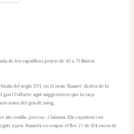
ada de les espatlles i pesen de 45 a 75 lliures.
finals del segle XVI, on el nom 'Basset' deriva de la
l gos i l'olfacte agut suggereixen que la raça
ió nana del gos de sang.
r als conills,
guineus
, i faisans. Els caçadors van
eguir a peu. Bassets va ocupar el lloc 27 de 154 races de