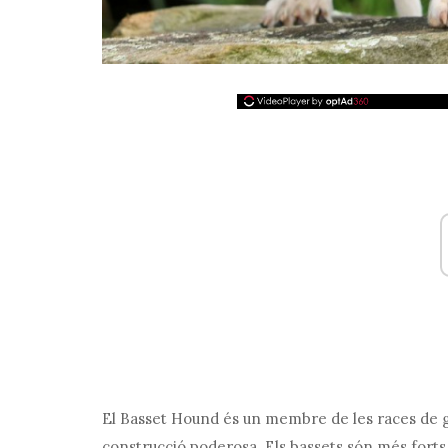
El Basset Hound és un membre de les races de go
construcció poderosa. Els bassets són més forts