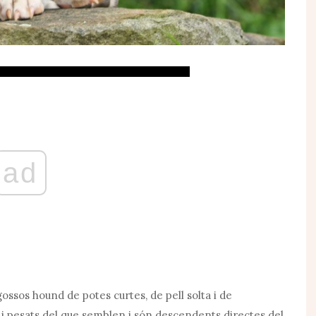
ad
ssos hound de potes curtes, de pell solta i de
 i pesats del que semblen i són descendents directes del